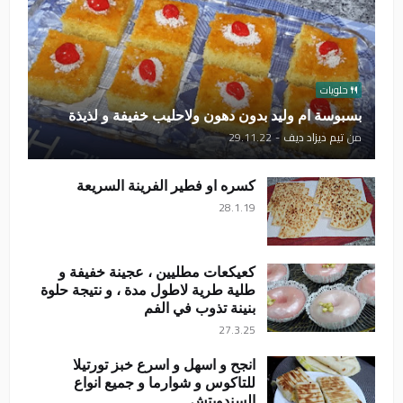
حلويات
بسبوسة ام وليد بدون دهون ولاحليب خفيفة و لذيذة
من
تيم ديزاد ديف
-
29.11.22
كسره او فطير الفرينة السريعة
28.1.19
كعيكعات مطليين ، عجينة خفيفة و
طلية طرية لاطول مدة ، و نتيجة حلوة
بنينة تذوب في الفم
27.3.25
انجح و اسهل و اسرع خبز تورتيلا
للتاكوس و شوارما و جميع انواع
السندويتش