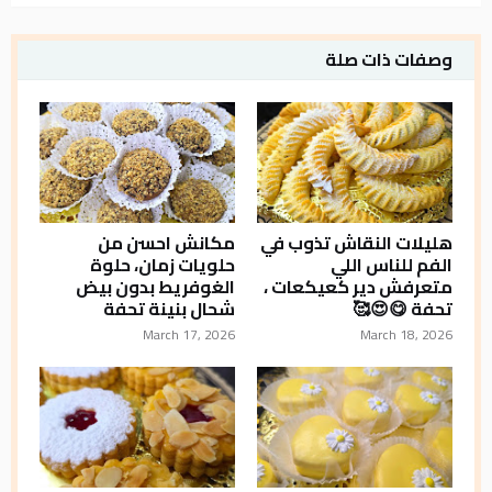
وصفات ذات صلة
هليلات النقاش تذوب في
مكانش احسن من
الفم للناس اللي
حلويات زمان، حلوة
متعرفش دير كعيكعات ،
الغوفريط بدون بيض
تحفة 😋😍🥰
شحال بنينة تحفة
March 17, 2026
March 18, 2026