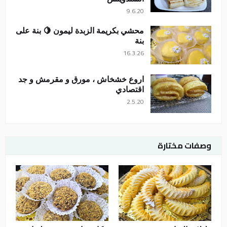
9.6.20
محشي بكريمة الزبدة ليمون 🍋 بنة على
بنة
16.3.26
اروع خشخاش ، مورق و مقرمش و جد
اقتصادي
2.5.20
وصفات مختارة