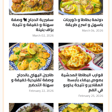
دولمة بطاطا و كورجات
سفيرية الدجاج 🐔 وصفة
باسهل و اسرع طريقة
سهلة و خفيفة و نتيجة
بزاف بنينة
March 04, 2026
March 02, 2026
قوارب البطاطا المحشية
طاجين اليهني بالدجاج
بصوص بيضاء بأبسط
وصفة تقليدية خفيفة و
المقادير و نتيجة يذوبو
سهلة التحضير
في الفم
February 22, 2026
February 25, 2026