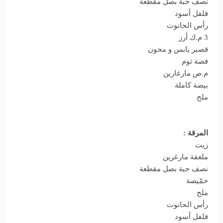
نصف حبة بصل مقطعة
فلفل أسود
رأس الحانوت
3 م.ك أرز
قصبر يابس و محون
فصة ثوم
م.ص مارغارين
بيضة كاملة
ملح
المرقة :
زيت
ملعقة مارغرين
نصف حبة بصل مقطعة
حمّيصة
ملح
رأس الحانوت
فلفل أسود