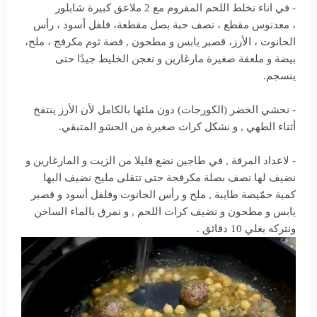
- في اناء نخلط اللحم المفروم مع 2 ملاعق كبيرة شابلور
، معدنوس مقطع ، نصف حبة بصل مقطعة، فلفل أسود ، رأس
الحانوت ، الأرز، قصبر يابس و مطحون , فصة ثوم مكرفج ، ملح،
بيضة و ملعقة صغيرة مارغارين و نعجن الخليط جيدًا حتى
ينسجم.
- نحشي الخضر (الكورجات) دون ملئها بالكامل لأن الأرز ينتفخ
أثناء الطهي , و نشكل كرات صغيرة من الحشو المتبقي.
- لاعداد المرقة , في طاجين نضع قليلا من الزيت و المارغارين و
نضيف لها نصف بصلة مكرفجة حتى تتقلى مليح نضيف اليها
كمية حمّيصة طايبة , ملح و رأس الحانوت وفلفل أسود و قصبر
يابس و مطحون و نضيف كرات اللحم , و نمرق بالماء الساخن
ونتركه يغلي 10 دقائق .