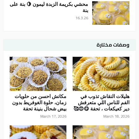
محشي بكريمة الزبدة ليمون 🍋 بنة على
بنة
16.3.26
وصفات مختارة
هليلات النقاش تذوب في
مكانش احسن من حلويات
الفم للناس اللي متعرفش
زمان، حلوة الغوفريط بدون
دير كعيكعات ، تحفة 😋😍🥰
بيض شحال بنينة تحفة
March 17, 2026
March 18, 2026