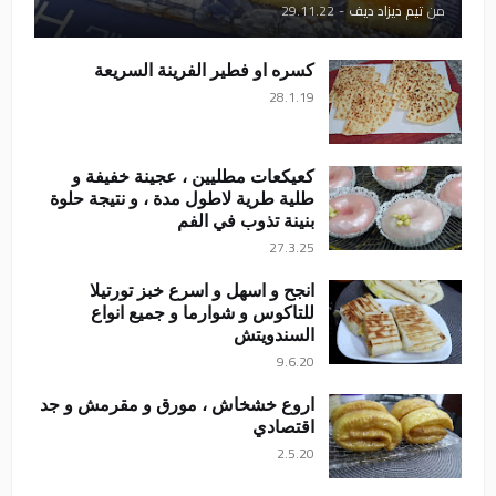
من
تيم ديزاد ديف
-
29.11.22
كسره او فطير الفرينة السريعة
28.1.19
كعيكعات مطليين ، عجينة خفيفة و
طلية طرية لاطول مدة ، و نتيجة حلوة
بنينة تذوب في الفم
27.3.25
انجح و اسهل و اسرع خبز تورتيلا
للتاكوس و شوارما و جميع انواع
السندويتش
9.6.20
اروع خشخاش ، مورق و مقرمش و جد
اقتصادي
2.5.20