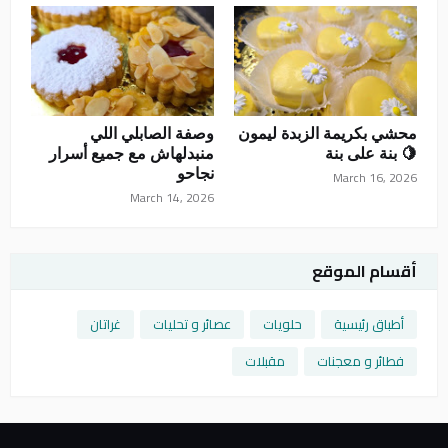
محشي بكريمة الزبدة ليمون
وصفة الصابلي اللي
🍋 بنة على بنة
منبدلهاش مع جميع أسرار
نجاحو
March 16, 2026
March 14, 2026
أقسام الموقع
أطباق رئيسية
حلويات
عصائر و تحليات
غراتان
فطائر و معجنات
مقبلات