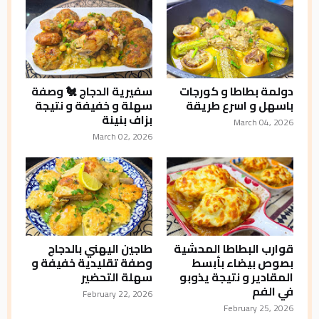
دولمة بطاطا و كورجات
سفيرية الدجاج 🐔 وصفة
باسهل و اسرع طريقة
سهلة و خفيفة و نتيجة
بزاف بنينة
March 04, 2026
March 02, 2026
قوارب البطاطا المحشية
طاجين اليهني بالدجاج
بصوص بيضاء بأبسط
وصفة تقليدية خفيفة و
المقادير و نتيجة يذوبو
سهلة التحضير
في الفم
February 22, 2026
February 25, 2026