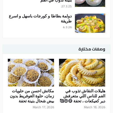
بنينة تذوب في الفم
27.3.25
دولمة بطاطا و كورجات باسهل و اسرع
طريقة
4.3.26
وصفات مختارة
هليلات النقاش تذوب في
مكانش احسن من حلويات
الفم للناس اللي متعرفش
زمان، حلوة الغوفريط بدون
دير كعيكعات ، تحفة 😋😍🥰
بيض شحال بنينة تحفة
March 17, 2026
March 18, 2026