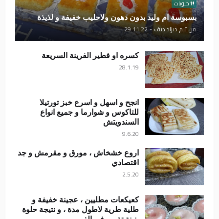
حلويات
بسبوسة ام وليد بدون دهون ولاحليب خفيفة و لذيذة
من
تيم ديزاد ديف
-
29.11.22
كسره او فطير الفرينة السريعة
28.1.19
انجح و اسهل و اسرع خبز تورتيلا
للتاكوس و شوارما و جميع انواع
السندويتش
9.6.20
اروع خشخاش ، مورق و مقرمش و جد
اقتصادي
2.5.20
كعيكعات مطليين ، عجينة خفيفة و
طلية طرية لاطول مدة ، و نتيجة حلوة