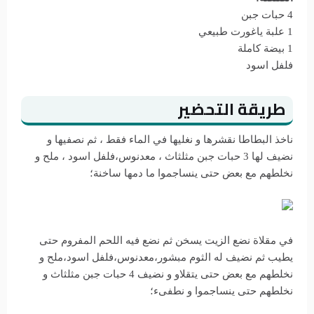
4 حبات جبن
1 علبة ياغورت طبيعي
1 بيضة كاملة
فلفل اسود
طريقة التحضير
ناخذ البطاطا نقشرها و نغليها في الماء فقط ، ثم نصفيها و
نضيف لها 3 حبات جبن مثلثاث ، معدنوس،فلفل اسود ، ملح و
نخلطهم مع بعض حتى ينساجموا ما دمها ساخنة؛
في مقلاة نضع الزيت يسخن ثم نضع فيه اللحم المفروم حتى
يطيب ثم نضيف له الثوم مبشور،معدنوس،فلفل اسود،ملح و
نخلطهم مع بعض حتى يتقلاو و نضيف 4 حبات جبن مثلثاث و
نخلطهم حتى ينساجموا و نطفىء؛