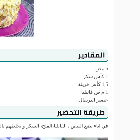
المقادير
5 بيض
1 كأس سكر
1,5 كأس فرينة
1 م ص فانيليا
عصير البرتقال
طريقة التحضير
في اناء نضع البيض ، الفانليا،الملح، السكر و نخلطهم بالخلاط الكهربائي لمدة 10 د