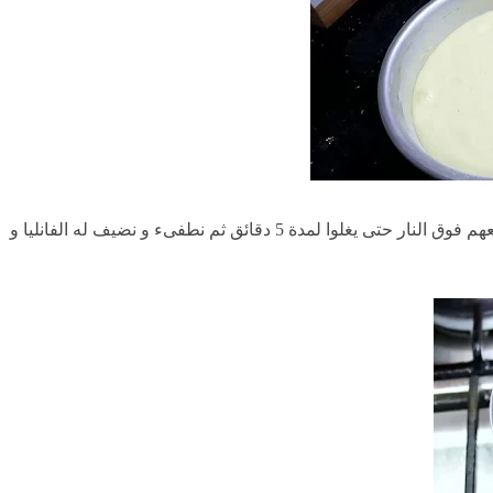
نحضر السيروا حيث نضع الماء و نضيف له السكر و نضعهم فوق النار حتى يغلوا لمدة 5 دقائق ثم نطفىء و نضيف له الفانليا و