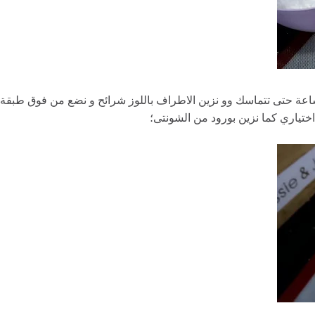
 الكيكة بكريمة الشونتى و ندخلها للثلاجة لمدة 2 ساعة حتى تتماسك وو نزين الاطراف باللوز شرائح و نضع من فوق طبقة
تياري كما نزين بورود من الشونتى؛