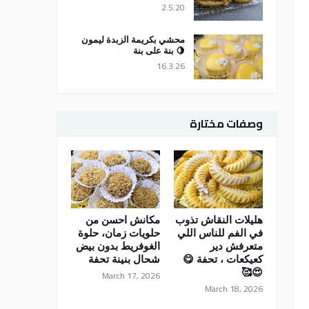
2.5.20
محشي بكريمة الزبدة ليمون
🍋 بنة على بنة
16.3.26
وصفات مختارة
هليلات النقاش تذوب
مكانش احسن من
في الفم للناس اللي
حلويات زمان، حلوة
متعرفش دير
الغوفريط بدون بيض
كعيكعات ، تحفة 😋
شحال بنينة تحفة
😍🥰
March 17, 2026
March 18, 2026