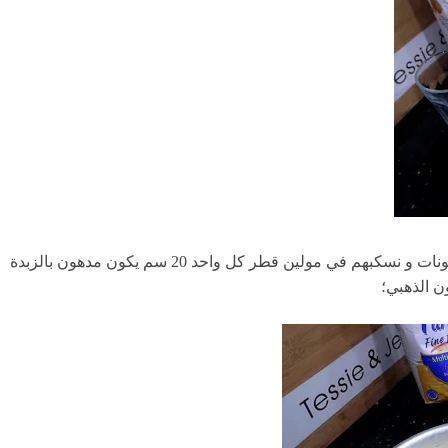
نضيف الفرينة و نخلط من تحت لفوق حتى تنسجم المكونات و نسكبهم في مولين قطر كل واحد 20 سم يكون مدهون بالزبدة