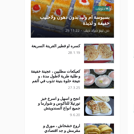
حلويات
بسبوسة ام وليد بدون دهون ولاحليب
خفيفة و لذيذة
من
تيم ديزاد ديف
-
29.11.22
كسره او فطير الفرينة السريعة
28.1.19
كعيكعات مطليين ، عجينة خفيفة
و طلية طرية لاطول مدة ، و
نتيجة حلوة بنينة تذوب في الفم
27.3.25
انجح و اسهل و اسرع خبز
تورتيلا للتاكوس و شوارما و
جميع انواع السندويتش
9.6.20
اروع خشخاش ، مورق و
مقرمش و جد اقتصادي