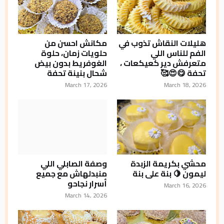
هليلات النقاش تذوب في
مكانش احسن من
الفم للناس اللي
حلويات زمان، حلوة
متعرفش دير كعيكعات ،
الغوفريط بدون بيض
تحفة 😋😍🥰
شحال بنينة تحفة
March 17, 2026
March 18, 2026
محشي بكريمة الزبدة
وصفة الصابلي اللي
ليمون 🍋 بنة على بنة
منبدلهاش مع جميع
أسرار نجاحو
March 16, 2026
March 14, 2026