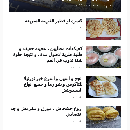
من
تيم ديزاد ديف
-
29.11.22
كسره او فطير الفرينة السريعة
28.1.19
كعيكعات مطليين ، عجينة خفيفة و
طلية طرية لاطول مدة ، و نتيجة حلوة
بنينة تذوب في الفم
27.3.25
انجح و اسهل و اسرع خبز تورتيلا
للتاكوس و شوارما و جميع انواع
السندويتش
9.6.20
اروع خشخاش ، مورق و مقرمش و جد
اقتصادي
2.5.20