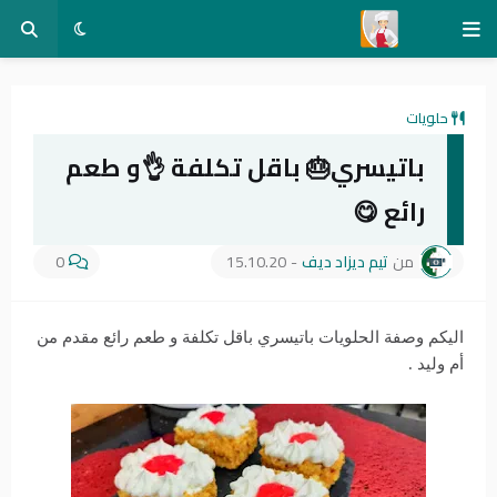
حلويات
باتيسري🎂 باقل تكلفة 👌و طعم
رائع 😋
من
تيم ديزاد ديف
-
15.10.20
0
اليكم وصفة الحلويات باتيسري باقل تكلفة و طعم رائع مقدم من
أم وليد .