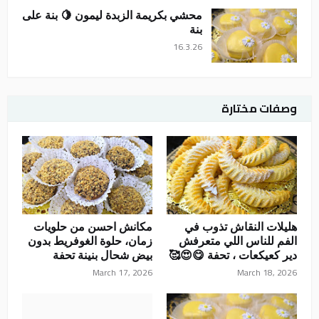
محشي بكريمة الزبدة ليمون 🍋 بنة على
بنة
16.3.26
وصفات مختارة
هليلات النقاش تذوب في
مكانش احسن من حلويات
الفم للناس اللي متعرفش
زمان، حلوة الغوفريط بدون
دير كعيكعات ، تحفة 😋😍🥰
بيض شحال بنينة تحفة
March 17, 2026
March 18, 2026