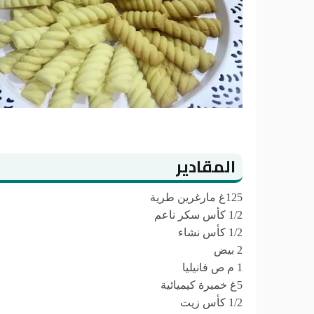
المقادير
125غ مارغرين طرية
1/2 كأس سكر ناعم
1/2 كأس نشاء
2 بيض
1 م ص فانيليا
5غ خميرة كيميائية
1/2 كأس زيت