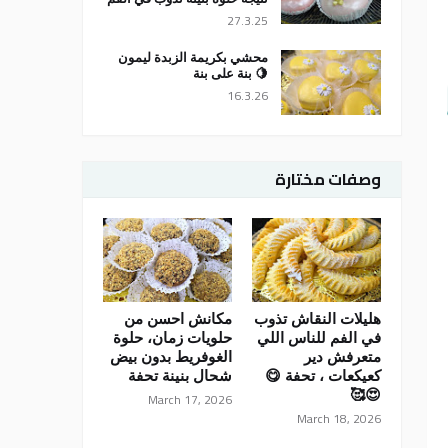
27.3.25
محشي بكريمة الزبدة ليمون
🍋 بنة على بنة
16.3.26
وصفات مختارة
هليلات النقاش تذوب
مكانش احسن من
في الفم للناس اللي
حلويات زمان، حلوة
متعرفش دير
الغوفريط بدون بيض
كعيكعات ، تحفة 😋
شحال بنينة تحفة
😍🥰
March 17, 2026
March 18, 2026