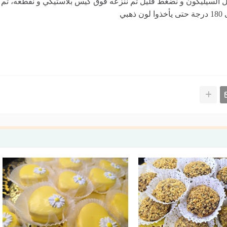
السيليكون و نضغط قليل ثم ننزعه فوق كيس بلاستيكي و نقطعه، ثم
ي