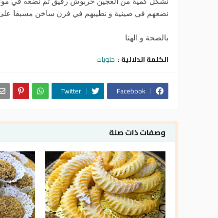
نشكل كمية من العجين حربوش رقيق ثم نضعه في مول 
نضعهم في صينية و نطيبهم في فرن ساخن مسبقا على 180 درجة حتى يأخذوا لون ذهب
بالصحة و الهنا
الكلمة الدلالية :
حلويات
Twitter
Facebook
وصفات ذات صلة