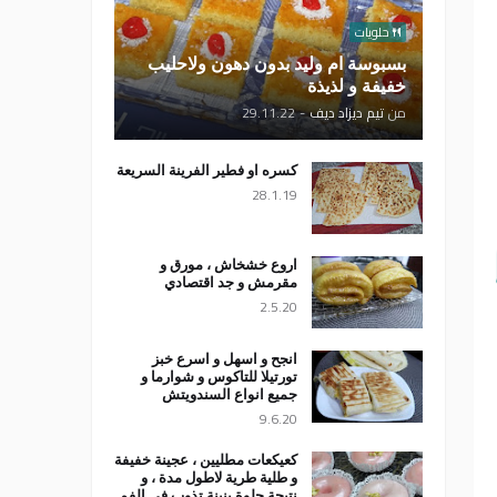
حلويات
بسبوسة ام وليد بدون دهون ولاحليب
خفيفة و لذيذة
من
تيم ديزاد ديف
-
29.11.22
كسره او فطير الفرينة السريعة
28.1.19
اروع خشخاش ، مورق و
مقرمش و جد اقتصادي
2.5.20
انجح و اسهل و اسرع خبز
تورتيلا للتاكوس و شوارما و
جميع انواع السندويتش
9.6.20
كعيكعات مطليين ، عجينة خفيفة
و طلية طرية لاطول مدة ، و
نتيجة حلوة بنينة تذوب في الفم