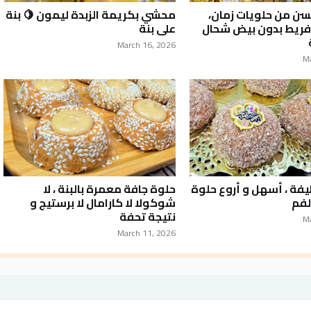
ن من حلويات زمان،
محشي بكريمة الزبدة ليمون 🍋 بنة
فريط بدون بيض شحال
على بنة
March 16, 2026
M
فة ، أسهل و أروع حلوة
حلوة جافة معمرة بالبنة ، لا
لفم
شوكولا لا كارامال لا برستيج و
نتيجة تحفة
M
March 11, 2026