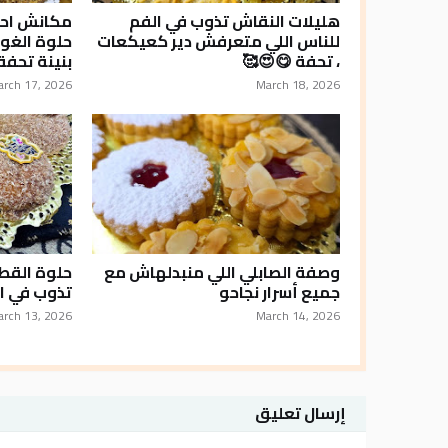
هليلات النقاش تذوب في الفم
مكانش احس
للناس اللي متعرفش دير كعيكعات
حلوة الغو
، تحفة 😋😍🥰
بنينة تحفة
arch 17, 2026
March 18, 2026
وصفة الصابلي اللي منبدلهاش مع
حلوة القطي
جميع أسرار نجاحو
تذوب في ا
arch 13, 2026
March 14, 2026
إرسال تعليق