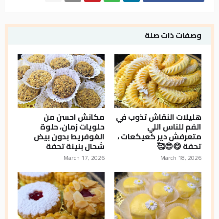
وصفات ذات صلة
هليلات النقاش تذوب في
مكانش احسن من
الفم للناس اللي
حلويات زمان، حلوة
متعرفش دير كعيكعات ،
الغوفريط بدون بيض
تحفة 😋😍🥰
شحال بنينة تحفة
March 17, 2026
March 18, 2026