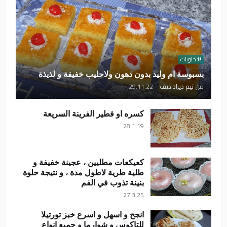
حلويات
بسبوسة ام وليد بدون دهون ولاحليب خفيفة و لذيذة
من
تيم ديزاد ديف
-
29.11.22
كسره او فطير الفرينة السريعة
28.1.19
كعيكعات مطليين ، عجينة خفيفة و
طلية طرية لاطول مدة ، و نتيجة حلوة
بنينة تذوب في الفم
27.3.25
انجح و اسهل و اسرع خبز تورتيلا
للتاكوس و شوارما و جميع انواع