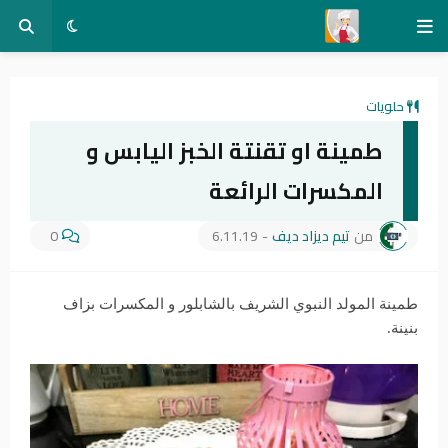
حلويات
طمينة او تقنتة الخبز اليابس و
المكسرات الرائعة
من
تيم ديزاد ديف
-
6.11.19
0
طمينة المولد النبوي الشريف بالشابلور و المكسرات بزاف
بنينة.