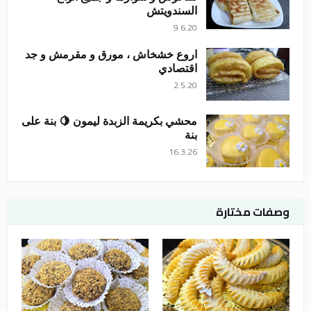
السندويتش
9.6.20
اروع خشخاش ، مورق و مقرمش و جد
اقتصادي
2.5.20
محشي بكريمة الزبدة ليمون 🍋 بنة على
بنة
16.3.26
وصفات مختارة