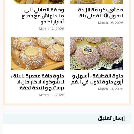
محشي بكريمة الزبدة
وصفة الصابلي اللي
ليمون 🍋 بنة على بنة
منبدلهاش مع جميع
أسرار نجاحو
March 16, 2026
March 14, 2026
حلوة القطيفة ، أسهل و
حلوة جافة معمرة بالبنة ،
أروع حلوة تذوب في الفم
لا شوكولا لا كارامال لا
برستيج و نتيجة تحفة
March 13, 2026
March 11, 2026
إرسال تعليق