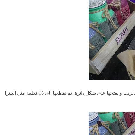
نضع العجينة في قالب (22سم) فيه ورق طهي مدهون بالزيت و نفتحها على شكل دائرة، ثم نقطعها الى 16 قطعة مثل البيتزا