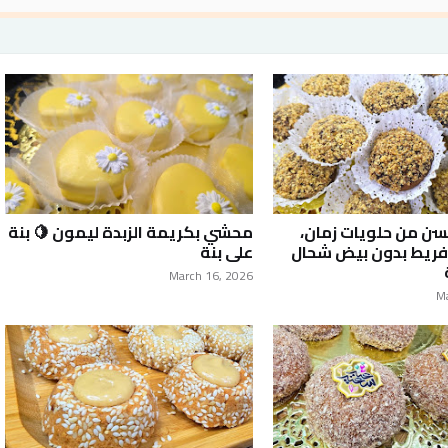
ن من حلويات زمان،
محشي بكريمة الزبدة ليمون 🍋 بنة
فريط بدون بيض شحال
على بنة
March 16, 2026
M