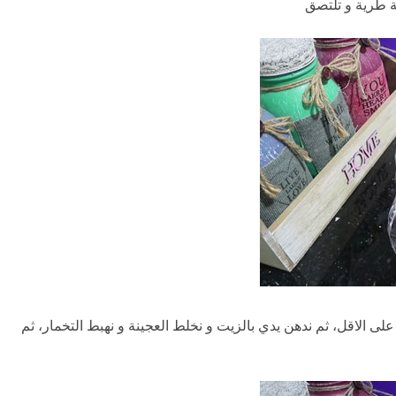
 طرية و تلتصق
ة بكيس بلاستيكي و نتركها تخمر 30 دقيقة على الاقل، ثم ندهن يدي بالزيت و نخلط العجينة و نهبط التخمار، ثم