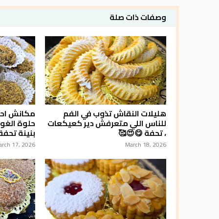
وصفات ذات صلة
هليلات النقاش تذوب في الفم
مكانش احس
للناس اللي متعرفش دير كعيكعات
حلوة الغو
، تحفة 😋😍🥰
بنينة تحفة
arch 17, 2026
March 18, 2026