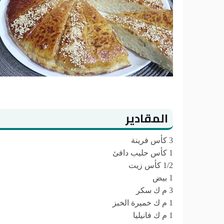
المقادير
3 كأس فرينة
1 كأس حليب دافئ
1/2 كأس زيت
1 بيض
3 م ك سكر
1 م ك خميرة الخبز
1 م ك فانيليا