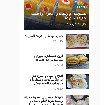
حلويات
بسبوسة ام وليد بدون دهون ولاحليب
خفيفة و لذيذة
من
تيم ديزاد ديف
-
29.11.22
كسره او فطير الفرينة السريعة
28.1.19
اروع خشخاش ، مورق و
مقرمش و جد اقتصادي
2.5.20
انجح و اسهل و اسرع خبز
تورتيلا للتاكوس و شوارما و
جميع انواع السندويتش
9.6.20
كعيكعات مطليين ، عجينة خفيفة
و طلية طرية لاطول مدة ، و
نتيجة حلوة بنينة تذوب في الفم