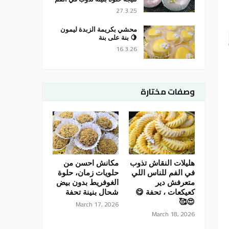
27.3.25
محشي بكريمة الزبدة ليمون
🍋 بنة على بنة
16.3.26
وصفات مختارة
هليلات النقاش تذوب
مكانش احسن من
في الفم للناس اللي
حلويات زمان، حلوة
متعرفش دير
الغوفريط بدون بيض
كعيكعات ، تحفة 😋
شحال بنينة تحفة
😍🥰
March 17, 2026
March 18, 2026