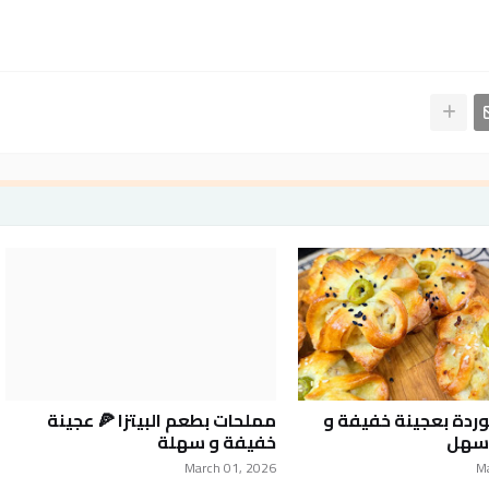
ردة بعجينة خفيفة و
مملحات بطعم البيتزا 🍕 عجينة
أسهل
خفيفة و سهلة
March 01, 2026
M