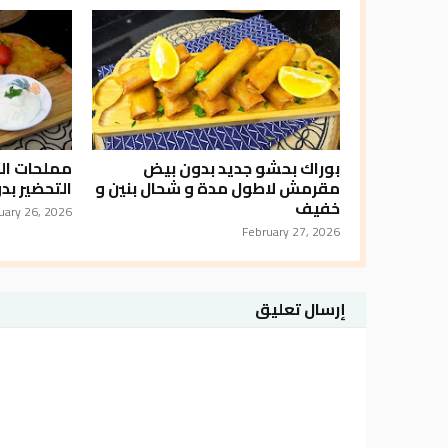
بوراك بحشو جديد بدون بيض
مقرمش لاطول مدة و شحال بنين و
التحضير بد
خفيف
uary 26, 2026
February 27, 2026
إرسال تعليق