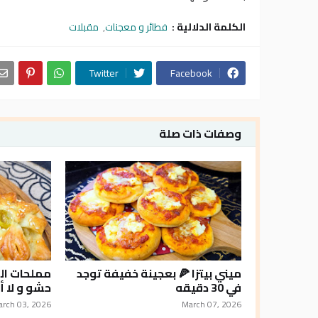
الكلمة الدلالية :
فطائر و معجنات
مقبلات
Twitter
Facebook
وصفات ذات صلة
ميني بيتزا 🍕 بعجينة خفيفة توجد
مملحات الو
في 30 دقيقه
حشو و لا 
arch 03, 2026
March 07, 2026