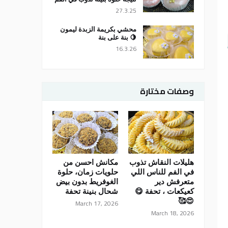
27.3.25
محشي بكريمة الزبدة ليمون
🍋 بنة على بنة
16.3.26
وصفات مختارة
هليلات النقاش تذوب
مكانش احسن من
في الفم للناس اللي
حلويات زمان، حلوة
متعرفش دير
الغوفريط بدون بيض
كعيكعات ، تحفة 😋
شحال بنينة تحفة
😍🥰
March 17, 2026
March 18, 2026