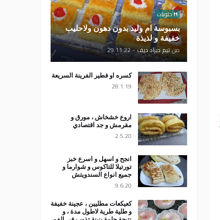
حلويات
بسبوسة ام وليد بدون دهون ولاحليب
خفيفة و لذيذة
من
تيم ديزاد ديف
-
29.11.22
كسره او فطير الفرينة السريعة
28.1.19
اروع خشخاش ، مورق و
مقرمش و جد اقتصادي
2.5.20
انجح و اسهل و اسرع خبز
تورتيلا للتاكوس و شوارما و
جميع انواع السندويتش
9.6.20
كعيكعات مطليين ، عجينة خفيفة
و طلية طرية لاطول مدة ، و
نتيجة حلوة بنينة تذوب في الفم