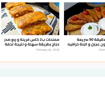
مملحات الدقيقة 90 سريعة
مملحات ب2 كاس فرينة و ربع صدر
ون عجين و البنة خرافيه
دجاج بطريقة سهلة و نتيجة تحفة
February 24, 2026
Febr