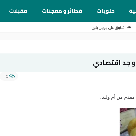
ية
حلويات
فطائر و معجنات
مقبلات
التطبيق على جوجل بلاي
 جد اقتصادي
0
دم من أم وليد .