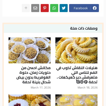
Facebook
وصفات ذات صلة
هليلات النقاش تذوب في
مكانش احسن من
الفم للناس اللي
حلويات زمان، حلوة
متعرفش دير كعيكعات ،
الغوفريط بدون بيض
تحفة 😋😍🥰
شحال بنينة تحفة
March 17, 2026
March 18, 2026