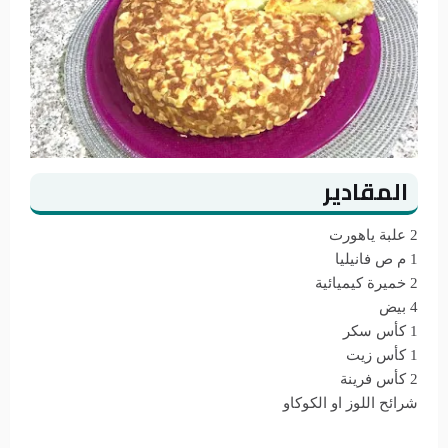
المقادير
2 علبة ياهورت
1 م ص فانيليا
2 خميرة كيميائية
4 بيض
1 كأس سكر
1 كأس زيت
2 كأس فرينة
شرائح اللوز او الكوكاو