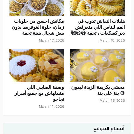
هليلات النقاش تذوب في
مكانش احسن من حلويات
الفم للناس اللي متعرفش
زمان، حلوة الغوفريط بدون
دير كعيكعات ، تحفة 😋😍🥰
بيض شحال بنينة تحفة
March 17, 2026
March 18, 2026
محشي بكريمة الزبدة ليمون
وصفة الصابلي اللي
🍋 بنة على بنة
منبدلهاش مع جميع أسرار
نجاحو
March 16, 2026
March 14, 2026
أقسام الموقع