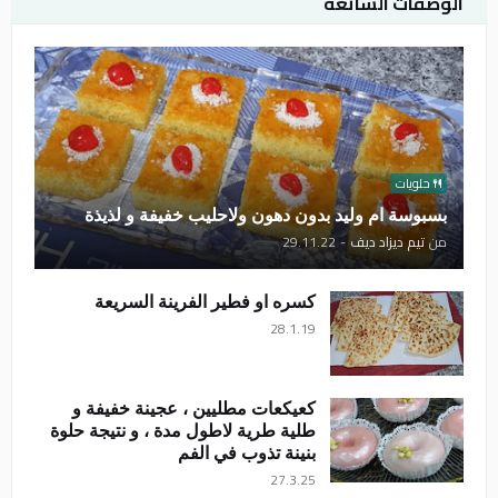
الوصفات الشائعة
حلويات
بسبوسة ام وليد بدون دهون ولاحليب خفيفة و لذيذة
من
تيم ديزاد ديف
-
29.11.22
كسره او فطير الفرينة السريعة
28.1.19
كعيكعات مطليين ، عجينة خفيفة و
طلية طرية لاطول مدة ، و نتيجة حلوة
بنينة تذوب في الفم
27.3.25