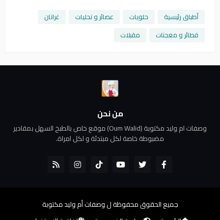
أطباق رئيسية
حلويات
عصائر و تحليات
غراتان
فطائر و معجنات
مقبلات
من نحن
وصفات ام وليد مكتوبة (Oum Walid) موقع خاص بالطبخ السهل بمقادير
مضبوطة خاصة لكل مبتدئة و لكل امراة.
جميع الحقوق محفوظة ل
وصفات أم وليد مكتوبة