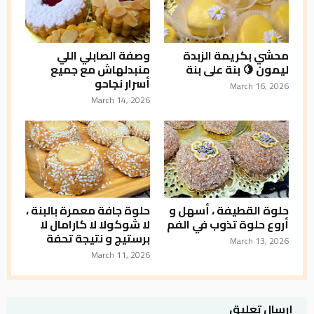
محشي بكريمة الزبدة
وصفة الصابلي اللي
ليمون 🍋 بنة على بنة
منبدلهاش مع جميع
أسرار نجاحو
March 16, 2026
March 14, 2026
حلوة القطيفة ، أسهل و
حلوة جافة معمرة بالبنة ،
أروع حلوة تذوب في الفم
لا شوكولا لا كارامال لا
برستيج و نتيجة تحفة
March 13, 2026
March 11, 2026
إرسال تعليق