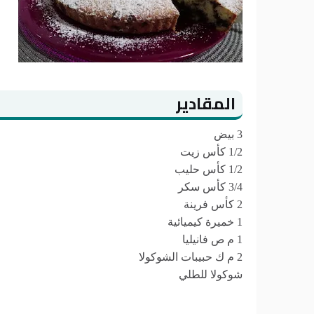
المقادير
3 بيض
1/2 كأس زيت
1/2 كأس حليب
3/4 كأس سكر
2 كأس فرينة
1 خميرة كيميائية
1 م ص فانيليا
2 م ك حبيبات الشوكولا
شوكولا للطلي