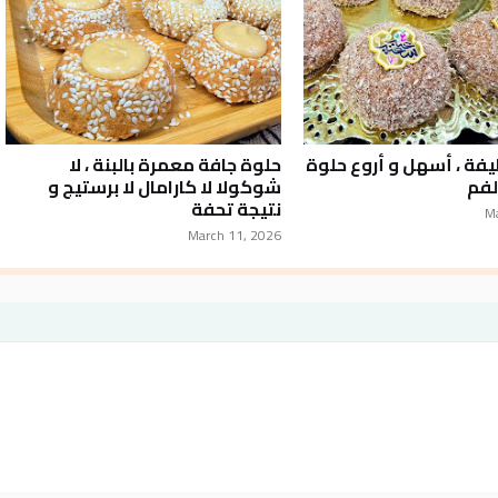
فة ، أسهل و أروع حلوة
حلوة جافة معمرة بالبنة ، لا
لفم
شوكولا لا كارامال لا برستيج و
نتيجة تحفة
M
March 11, 2026