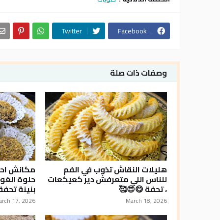
Twitter
Facebook
وصفات ذات صلة
هليلات النقاش تذوب في الفم
مكانش احس
للناس اللي متعرفش دير كعيكعات
حلوة الغو
، تحفة 😋😍🥰
بنينة تحفة
arch 17, 2026
March 18, 2026