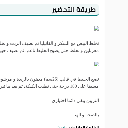
طريقة التحضير
نخلط البيض مع السكر و الفانيليا ثم نضيف الزيت و نخل
مغربلين و نخلط حتى يصبح الخليط ناعم، ثم نضيف حبيب
نضع الخليط في قالب (26سم) مدهون
مسبقا على 180 درجة حتى تطيب الكيكة، ثم بعد ما تبرد ننزعها من القالب و نزينها بالسكر الناعم
التزيين يبقى دائما اختياري
بالصحة و الهنا
الكلمة الدلالية :
حلويات