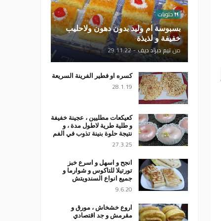
حلويات
بسبوسة ام وليد بدون دهون ولاحليب
خفيفة و لذيذة
من
تيم ديزاد ديف
-
29.11.22
كسره او فطير الفرينة السريعة
28.1.19
كعيكعات مطليين ، عجينة خفيفة
و طلية طرية لاطول مدة ، و
نتيجة حلوة بنينة تذوب في الفم
27.3.25
انجح و اسهل و اسرع خبز
تورتيلا للتاكوس و شوارما و
جميع انواع السندويتش
9.6.20
اروع خشخاش ، مورق و
مقرمش و جد اقتصادي