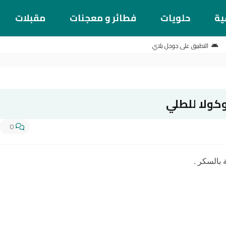
ية
حلويات
فطائر و معجنات
مقبلات
التطبيق على جوجل بلاي
كولا للطلي
0
بالسكر .