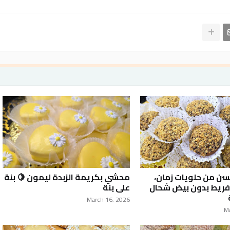
ن من حلويات زمان،
محشي بكريمة الزبدة ليمون 🍋 بنة
فريط بدون بيض شحال
على بنة
March 16, 2026
M