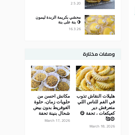
2.5.20
محشي بكريمة الزبدة ليمون
🍋 بنة على بنة
16.3.26
وصفات مختارة
هليلات النقاش تذوب
مكانش احسن من
في الفم للناس اللي
حلويات زمان، حلوة
متعرفش دير
الغوفريط بدون بيض
كعيكعات ، تحفة 😋
شحال بنينة تحفة
😍🥰
March 17, 2026
March 18, 2026