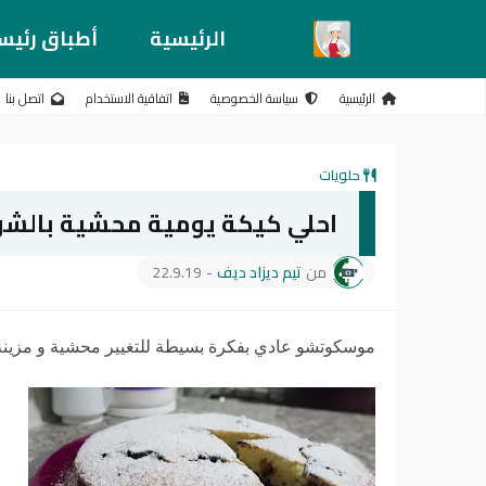
الرئيسية
أطباق رئيس
الرئيسية
سياسة الخصوصية
اتفاقية الاستخدام
اتصل بنا
حلويات
احلي كيكة يومية محشية بالشو
من
تيم ديزاد ديف
-
22.9.19
موسكوتشو عادي بفكرة بسيطة للتغيير محشية و مزينة 