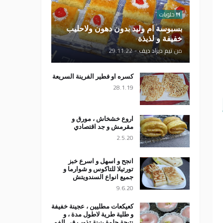
حلويات
بسبوسة ام وليد بدون دهون ولاحليب
خفيفة و لذيذة
من
تيم ديزاد ديف
-
29.11.22
كسره او فطير الفرينة السريعة
28.1.19
اروع خشخاش ، مورق و
مقرمش و جد اقتصادي
2.5.20
انجح و اسهل و اسرع خبز
تورتيلا للتاكوس و شوارما و
جميع انواع السندويتش
9.6.20
كعيكعات مطليين ، عجينة خفيفة
و طلية طرية لاطول مدة ، و
نتيجة حلوة بنينة تذوب في الفم