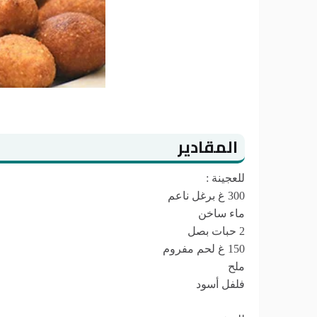
المقادير
للعجينة :
300 غ برغل ناعم
ماء ساخن
2 حبات بصل
150 غ لحم مفروم
ملح
فلفل أسود