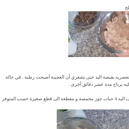
لح
 تعصريه بقبضة اليد حتى تشعري أن العجينة أصبحت رطبة , في حالة
كيه يرتاح مدة عشر دقائق أخرى .
بعد أن برد خليط اللحم المفروم المقلي و البصلة , نضيف اليه 4 حبات جوز محمصة و مقطعة الى قطع صغيرة حسب المتوفر