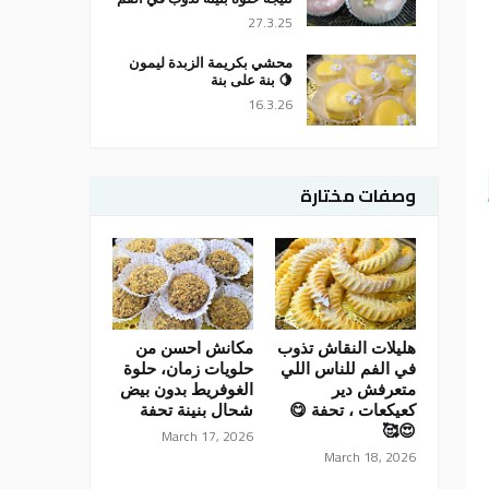
27.3.25
محشي بكريمة الزبدة ليمون
🍋 بنة على بنة
16.3.26
وصفات مختارة
هليلات النقاش تذوب
مكانش احسن من
في الفم للناس اللي
حلويات زمان، حلوة
متعرفش دير
الغوفريط بدون بيض
كعيكعات ، تحفة 😋
شحال بنينة تحفة
😍🥰
March 17, 2026
March 18, 2026