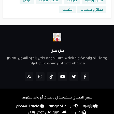
أطباق رئيسية
حلويات
عصائر و تحليات
غراتان
فطائر و معجنات
مقبلات
من نحن
وصفات ام وليد مكتوبة (Oum Walid) موقع خاص بالطبخ السهل بمقادير
مضبوطة خاصة لكل مبتدئة و لكل امراة.
جميع الحقوق محفوظة ل
وصفات أم وليد مكتوبة
الرئيسية
سياسة الخصوصية
اتفاقية الاستخدام
اتصل بنا
التطبيق على جوجل بلاي