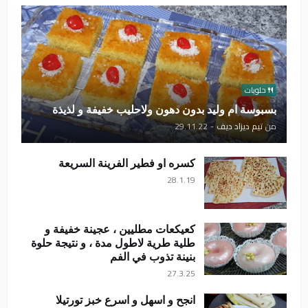
حلويات
بسبوسة ام وليد بدون دهون ولاحليب خفيفة و لذيذة
من
تيم ديزاد ديف
-
29.11.22
كسره او فطير الفرينة السريعة
28.1.19
كعيكعات مطليين ، عجينة خفيفة و
طلية طرية لاطول مدة ، و نتيجة حلوة
بنينة تذوب في الفم
27.3.25
انجح و اسهل و اسرع خبز تورتيلا