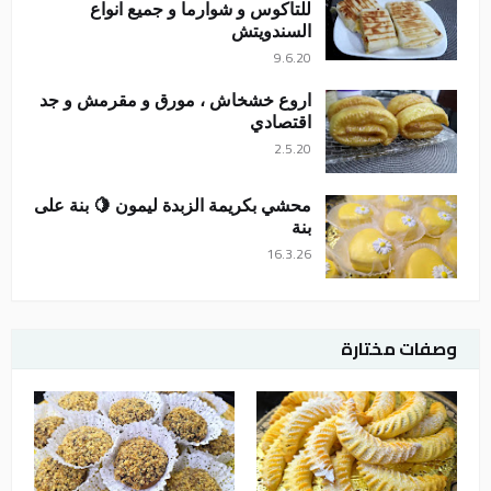
للتاكوس و شوارما و جميع انواع
السندويتش
9.6.20
اروع خشخاش ، مورق و مقرمش و جد
اقتصادي
2.5.20
محشي بكريمة الزبدة ليمون 🍋 بنة على
بنة
16.3.26
وصفات مختارة