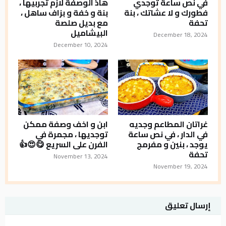
في نص ساعة توجدي
هاذ الوصفة لازم تجربيها ،
فطورك و لا عشاتك ، بنة
بنة و خفة و بزاف ساهل ،
تحفة
مع بديل صلصة
البيشاميل
December 18, 2024
December 10, 2024
غراتان المطاعم وجديه
ابن و اخف وصفة ممكن
في الدار ، في نص ساعة
توجديها ، مجمرة في
يوجد ، بنين و مفرمج
الفرن على السريع 😋😍👍
تحفة
November 13, 2024
November 19, 2024
إرسال تعليق