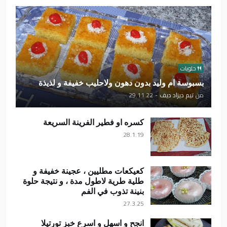
حلويات
بسبوسة ام وليد بدون دهون ولاحليب خفيفة و لذيذة
من
تيم ديزاد ديف
-
29.11.22
كسره او فطير الفرينة السريعة
28.1.19
كعيكعات مطليين ، عجينة خفيفة و
طلية طرية لاطول مدة ، و نتيجة حلوة
بنينة تذوب في الفم
27.3.25
انجح و اسهل و اسرع خبز تورتيلا