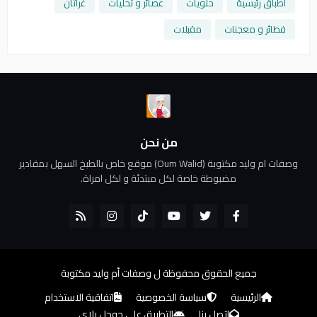
أطباق رئيسية
حلويات
عصائر و تحليات
غراتان
فطائر و معجنات
مقبلات
من نحن
وصفات ام وليد مكتوبة (Oum Walid) موقع خاص بالطبخ السهل بمقادير
مضبوطة خاصة لكل مبتدئة و لكل امراة.
جميع الحقوق محفوظة ل
وصفات أم وليد مكتوبة
الرئيسية
سياسة الخصوصية
اتفاقية الاستخدام
اتصل بنا
التطبيق على جوجل بلاي