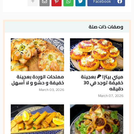
Facebook
وصفات ذات صلة
ميني بيتزا 🍕 بعجينة
مملحات الوردة بعجينة
خفيفة توجد في 30
خفيفة و حشو و لا أسهل
دقيقه
March 03, 2026
March 07, 2026