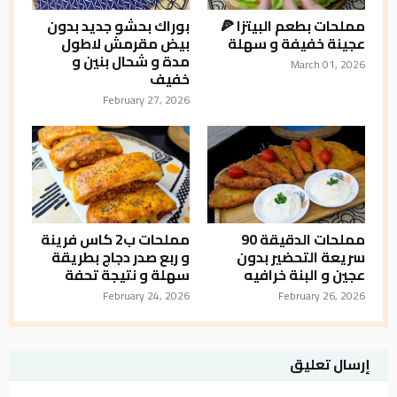
مملحات بطعم البيتزا 🍕
بوراك بحشو جديد بدون
عجينة خفيفة و سهلة
بيض مقرمش لاطول
مدة و شحال بنين و
March 01, 2026
خفيف
February 27, 2026
مملحات الدقيقة 90
مملحات ب2 كاس فرينة
سريعة التحضير بدون
و ربع صدر دجاج بطريقة
عجين و البنة خرافيه
سهلة و نتيجة تحفة
February 24, 2026
February 26, 2026
إرسال تعليق