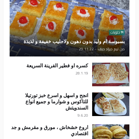
حلويات
بسبوسة ام وليد بدون دهون ولاحليب خفيفة و لذيذة
من
تيم ديزاد ديف
-
29.11.22
كسره او فطير الفرينة السريعة
28.1.19
انجح و اسهل و اسرع خبز تورتيلا
للتاكوس و شوارما و جميع انواع
السندويتش
9.6.20
اروع خشخاش ، مورق و مقرمش و جد
اقتصادي