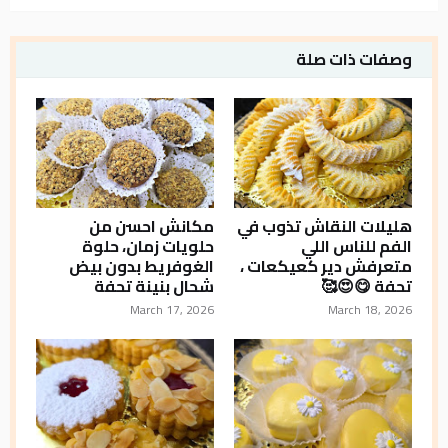
وصفات ذات صلة
هليلات النقاش تذوب في
مكانش احسن من
الفم للناس اللي
حلويات زمان، حلوة
متعرفش دير كعيكعات ،
الغوفريط بدون بيض
تحفة 😋😍🥰
شحال بنينة تحفة
March 17, 2026
March 18, 2026