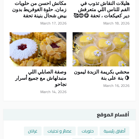
هليلات النقاش تذوب في
مكانش احسن من حلويات
الفم للناس اللي متعرفش
زمان، حلوة الغوفريط بدون
دير كعيكعات ، تحفة 😋😍🥰
بيض شحال بنينة تحفة
March 17, 2026
March 18, 2026
محشي بكريمة الزبدة ليمون
وصفة الصابلي اللي
🍋 بنة على بنة
منبدلهاش مع جميع أسرار
نجاحو
March 16, 2026
March 14, 2026
أقسام الموقع
أطباق رئيسية
حلويات
عصائر و تحليات
غراتان