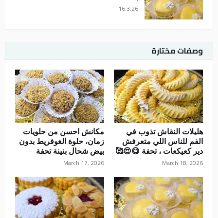
16.3.26
وصفات مختارة
هليلات النقاش تذوب في
مكانش احسن من حلويات
الفم للناس اللي متعرفش
زمان، حلوة الغوفريط بدون
دير كعيكعات ، تحفة 😋😍🥰
بيض شحال بنينة تحفة
March 17, 2026
March 18, 2026