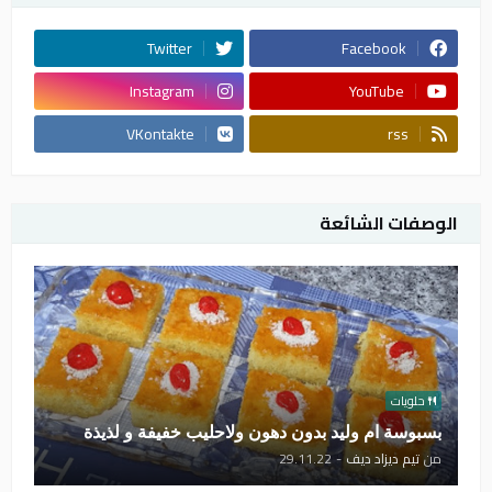
Twitter
Facebook
Instagram
YouTube
VKontakte
rss
الوصفات الشائعة
حلويات
بسبوسة ام وليد بدون دهون ولاحليب خفيفة و لذيذة
من
تيم ديزاد ديف
-
29.11.22