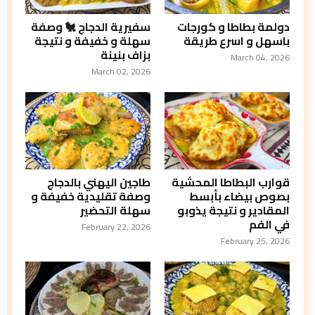
دولمة بطاطا و كورجات
سفيرية الدجاج 🐔 وصفة
باسهل و اسرع طريقة
سهلة و خفيفة و نتيجة
بزاف بنينة
March 04, 2026
March 02, 2026
قوارب البطاطا المحشية
طاجين اليهني بالدجاج
بصوص بيضاء بأبسط
وصفة تقليدية خفيفة و
المقادير و نتيجة يذوبو
سهلة التحضير
في الفم
February 22, 2026
February 25, 2026