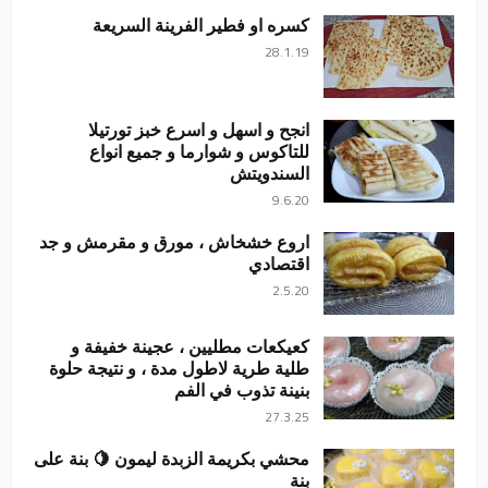
كسره او فطير الفرينة السريعة
28.1.19
انجح و اسهل و اسرع خبز تورتيلا
للتاكوس و شوارما و جميع انواع
السندويتش
9.6.20
اروع خشخاش ، مورق و مقرمش و جد
اقتصادي
2.5.20
كعيكعات مطليين ، عجينة خفيفة و
طلية طرية لاطول مدة ، و نتيجة حلوة
بنينة تذوب في الفم
27.3.25
محشي بكريمة الزبدة ليمون 🍋 بنة على
بنة