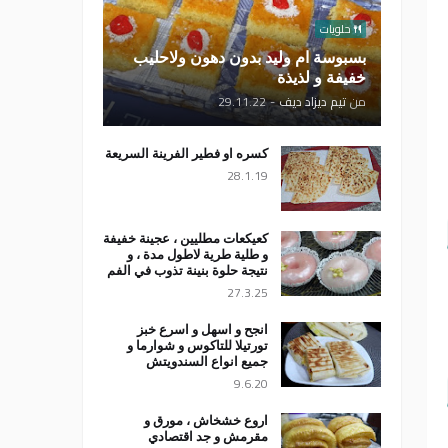
حلويات
بسبوسة ام وليد بدون دهون ولاحليب
خفيفة و لذيذة
من
تيم ديزاد ديف
-
29.11.22
كسره او فطير الفرينة السريعة
28.1.19
كعيكعات مطليين ، عجينة خفيفة
و طلية طرية لاطول مدة ، و
نتيجة حلوة بنينة تذوب في الفم
27.3.25
انجح و اسهل و اسرع خبز
تورتيلا للتاكوس و شوارما و
جميع انواع السندويتش
9.6.20
اروع خشخاش ، مورق و
مقرمش و جد اقتصادي