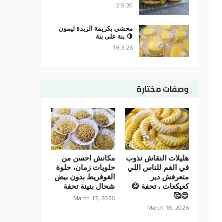
2.5.20
محشي بكريمة الزبدة ليمون
🍋 بنة على بنة
16.3.26
وصفات مختارة
هليلات النقاش تذوب
مكانش احسن من
في الفم للناس اللي
حلويات زمان، حلوة
متعرفش دير
الغوفريط بدون بيض
كعيكعات ، تحفة 😋
شحال بنينة تحفة
😍🥰
March 17, 2026
March 18, 2026