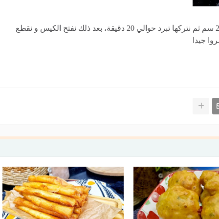
نضع العجينة في كيس بلاستيكي صغير و نفتحها بسمك 2 سم ثم نتركها تبرد حوالي 20 دقيقة، بعد ذلك نفتح الكيس و نقطع
وا جيدا