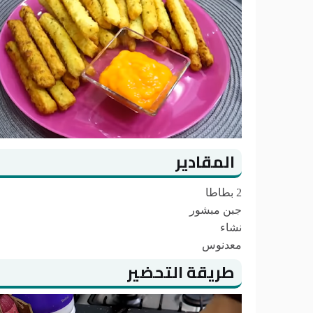
المقادير
2 بطاطا
جبن مبشور
نشاء
معدنوس
طريقة التحضير