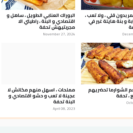
 بدون قلي ، ولا تعب ،
البوراك العنابي الطويل ، ساهل و
ة و بنة هايلة غير في
اقتصادي و البنة ، راطيتي الا
فة
مجربتيهش تحفة
November 27, 2024
Decem
م الشوارما تحضريهم
مملحات ، اسهل منهم مكانش لا
 ، تحفة
عجينة لا تعب و حشو اقتصادي و
البنة تحفة
Oct
April 08, 2023