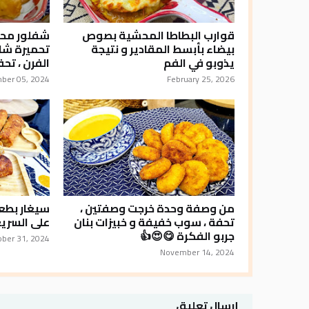
قوارب البطاطا المحشية بصوص
شفلور محمر
بيضاء بأبسط المقادير و نتيجة
تحميرة شاب
يذوبو في الفم
الفرن ، تح
ber 05, 2024
February 25, 2026
من وصفة وحدة خرجت وصفتين ،
سيغار بطع
تحفة ، سوب خفيفة و خبيزات بنان
على السريع
جربو الفكرة 😋😍👍
ober 31, 2024
November 14, 2024
إرسال تعليق