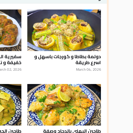
دولمة بطاطا و كورجات باسهل و
سفيرية ال
اسرع طريقة
خفيفة و نت
arch 02, 2026
March 04, 2026
طاجين اليهني بالدجاج وصفة
طاجين الجب