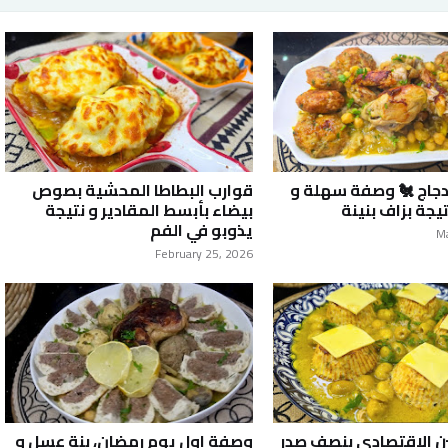
دجاج 🐔 وصفة سهلة و
قوارب البطاطا المحشية بصوص
يجة بزاف بنينة
بيضاء بأبسط المقادير و نتيجة
يذوبو في الفم
M
February 25, 2026
ن الاقتصادي بنصف صدر
وصفة اول يوم رمضان، بنة عسل و