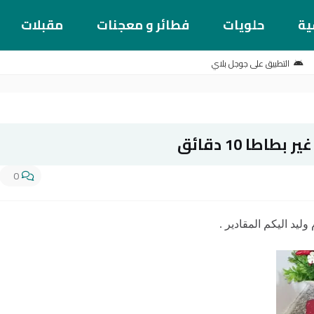
ية
حلويات
فطائر و معجنات
مقبلات
التطبيق على جوجل بلاي
طا 10 دقائق
0
يد اليكم المقادير .