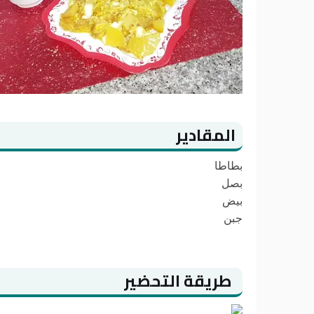
المقادير
بطاطا
بصل
بيض
جبن
طريقة التحضير