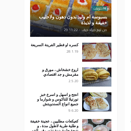
حلويات
بسبوسة ام وليد بدون دهون ولاحليب
خفيفة و لذيذة
من
تيم ديزاد ديف
-
29.11.22
كسره او فطير الفرينة السريعة
28.1.19
اروع خشخاش ، مورق و
مقرمش و جد اقتصادي
2.5.20
انجح و اسهل و اسرع خبز
تورتيلا للتاكوس و شوارما و
جميع انواع السندويتش
9.6.20
كعيكعات مطليين ، عجينة خفيفة
و طلية طرية لاطول مدة ، و
نتيجة حلوة بنينة تذوب في الفم