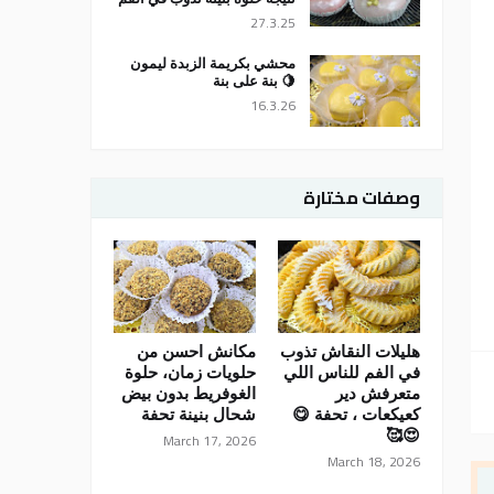
27.3.25
محشي بكريمة الزبدة ليمون
🍋 بنة على بنة
16.3.26
وصفات مختارة
هليلات النقاش تذوب
مكانش احسن من
في الفم للناس اللي
حلويات زمان، حلوة
متعرفش دير
الغوفريط بدون بيض
كعيكعات ، تحفة 😋
شحال بنينة تحفة
😍🥰
March 17, 2026
March 18, 2026