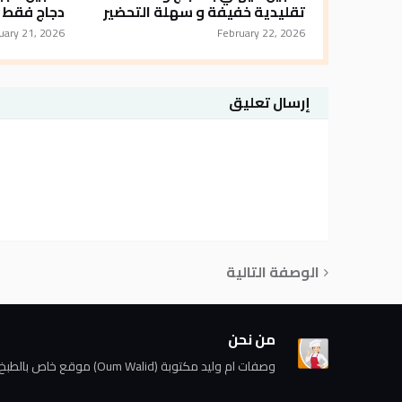
تقليدية خفيفة و سهلة التحضير
دجاج فقط و
uary 21, 2026
February 22, 2026
إرسال تعليق
الوصفة التالية
من نحن
وصفات ام وليد مكتوبة (Oum Walid) موقع خاص بالطبخ السهل بمقادير مضبوطة خاصة لكل مبتدئة و لكل امراة.