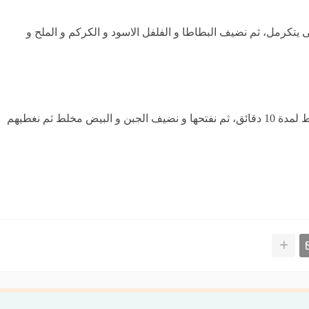
كرمل، ثم نضيف البطاطا و الفلفل الاسود و الكركم و الملح و
نضيف الماء على حسب البطاطا ثم نغلق طنجرة الضغط لمدة 10 دقائق، ثم نفتحها و نضيف الجبن و البيض مخلط ثم نغطيهم