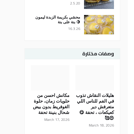
2.5.20
محشي بكريمة الزبدة ليمون
🍋 بنة على بنة
16.3.26
وصفات مختارة
هليلات النقاش تذوب
مكانش احسن من
في الفم للناس اللي
حلويات زمان، حلوة
متعرفش دير
الغوفريط بدون بيض
كعيكعات ، تحفة 😋
شحال بنينة تحفة
😍🥰
March 17, 2026
March 18, 2026