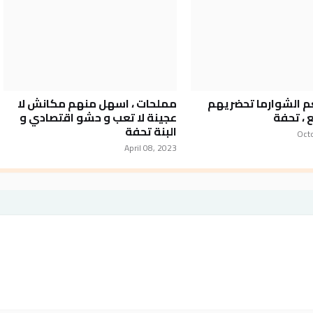
م الشوارما تحضريهم
مملحات ، اسهل منهم مكانش لا
 ، تحفة
عجينة لا تعب و حشو اقتصادي و
البنة تحفة
Oct
April 08, 2023