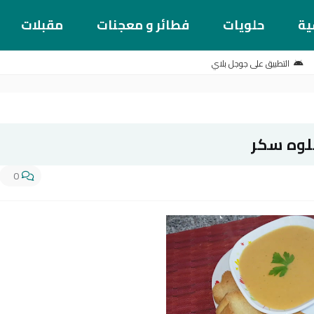
ية
حلويات
فطائر و معجنات
مقبلات
التطبيق على جوجل بلاي
حلوه سكر
0