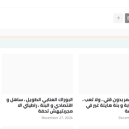
 بدون قلي ، ولا تعب ،
البوراك العنابي الطويل ، ساهل و
ة و بنة هايلة غير في
اقتصادي و البنة ، راطيتي الا
فة
مجربتيهش تحفة
November 27, 2024
Decem