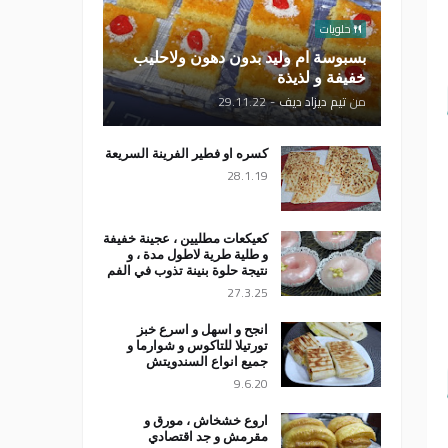
حلويات
بسبوسة ام وليد بدون دهون ولاحليب
خفيفة و لذيذة
من
تيم ديزاد ديف
-
29.11.22
كسره او فطير الفرينة السريعة
28.1.19
كعيكعات مطليين ، عجينة خفيفة
و طلية طرية لاطول مدة ، و
نتيجة حلوة بنينة تذوب في الفم
27.3.25
انجح و اسهل و اسرع خبز
تورتيلا للتاكوس و شوارما و
جميع انواع السندويتش
9.6.20
اروع خشخاش ، مورق و
مقرمش و جد اقتصادي