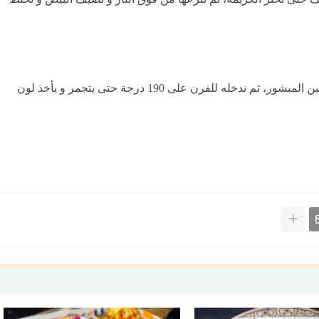
نضع خليط الارز في قالب فرن ثم نضيف الكريمة و الجبن المبشور، ثم ندخله للفرن على 190 درجة حتى يتجمر و يأخذ لون