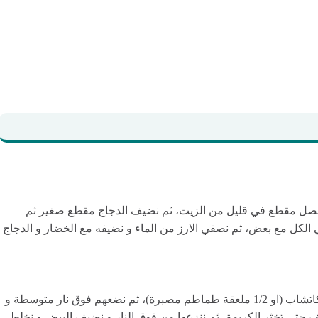
ي البصل مقطع في قليل من الزيت، ثم نضيف الدجاج مقطع صغير ثم
لي الكل مع بعض، ثم نصفي الارز من الماء و نضيفه مع الخضار و الدجاج
لتحضير الكريمة نخلط الحليب مع الفرينة و النشاء و الكاتشاب (او 1/2 ملعقة طماطم مصبرة)، ثم نضعهم فوق نار متوسطة و
ف حتى تخثر الكريمة، ثم ننزعها من فوق النار و نضيف البيض و نخلط