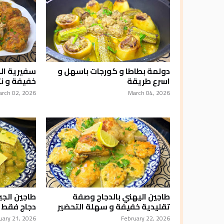
دولمة بطاطا و كورجات باسهل و
سفيرية ال
اسرع طريقة
خفيفة و نت
arch 02, 2026
March 04, 2026
طاجين اليهني بالدجاج وصفة
طاجين الجب
تقليدية خفيفة و سهلة التحضير
دجاج فقط و
uary 21, 2026
February 22, 2026