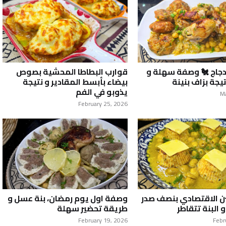
دجاج 🐔 وصفة سهلة و
قوارب البطاطا المحشية بصوص
يجة بزاف بنينة
بيضاء بأبسط المقادير و نتيجة
يذوبو في الفم
M
February 25, 2026
ن الاقتصادي بنصف صدر
وصفة اول يوم رمضان، بنة عسل و
 البنة تتقاطر
طريقة تحضير سهلة
February 19, 2026
Febr