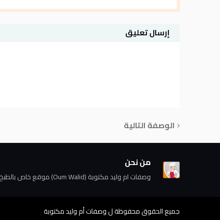
إرسال تعليق
الوصفة التالية
من نحن
وصفات ام وليد مكتوبة (Oum Walid) موقع خاص بالطبخ السهل بمقادير مضبوطة خاصة لكل مبتدئة و لكل امراة.
جميع الحقوق محفوظة ل
وصفات أم وليد مكتوبة