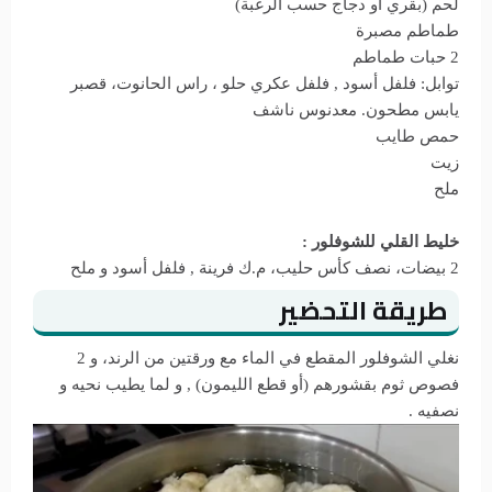
لحم (بقري أو دجاج حسب الرغبة)
طماطم مصبرة
2 حبات طماطم
توابل: فلفل أسود , فلفل عكري حلو ، راس الحانوت، قصبر
يابس مطحون. معدنوس ناشف
حمص طايب
زيت
ملح
خليط القلي للشوفلور :
2 بيضات، نصف كأس حليب، م.ك فرينة , فلفل أسود و ملح
طريقة التحضير
نغلي الشوفلور المقطع في الماء مع ورقتين من الرند، و 2
فصوص ثوم بقشورهم (أو قطع الليمون) , و لما يطيب نحيه و
نصفيه .