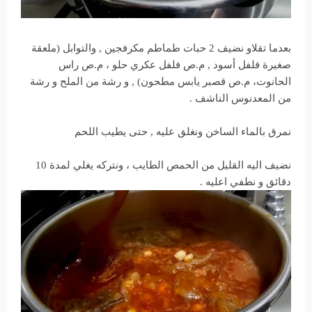
بعدما تقلاو نضيف 2 حبات طماطم مكرفجين , والتوابل (ملعقة
صغيرة فلفل أسود , م.ص فلفل عكري حلو ، م.ص راس
الحانوت، م.ص قصبر يابس مطحون) , و رشة من الملح و رشة
من المعدنوس الناشف .
نمرق بالماء الساخن ونغلق عليه , حتى يطيب اللحم
نضيف اليه القليل من الحمص الطايب ، ونتركه يغلي لمدة 10
دقائق و نطفي اعليه .