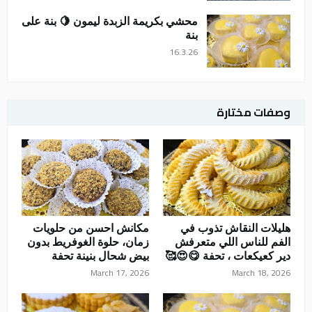
محشي بكريمة الزبدة ليمون 🍋 بنة على
بنة
16.3.26
وصفات مختارة
هليلات النقاش تذوب في
مكانش احسن من حلويات
الفم للناس اللي متعرفش
زمان، حلوة الغوفريط بدون
دير كعيكعات ، تحفة 😋😍🥰
بيض شحال بنينة تحفة
March 17, 2026
March 18, 2026