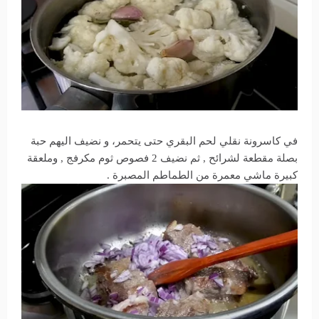
في كاسرونة نقلي لحم البقري حتى يتحمر، و نضيف اليهم حبة
بصلة مقطعة لشرائح , ثم نضيف 2 فصوص ثوم مكرفج , وملعقة
كبيرة ماشي معمرة من الطماطم المصبرة .