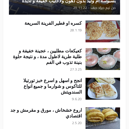
بسبوسة ام وليد بدون دهون ولاحليب خفيفة و لذيذة
من
تيم ديزاد ديف
-
29.11.22
كسره او فطير الفرينة السريعة
28.1.19
كعيكعات مطليين ، عجينة خفيفة و
طلية طرية لاطول مدة ، و نتيجة حلوة
بنينة تذوب في الفم
27.3.25
انجح و اسهل و اسرع خبز تورتيلا
للتاكوس و شوارما و جميع انواع
السندويتش
9.6.20
اروع خشخاش ، مورق و مقرمش و جد
اقتصادي
2.5.20