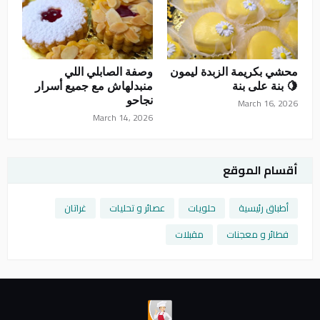
محشي بكريمة الزبدة ليمون
وصفة الصابلي اللي
🍋 بنة على بنة
منبدلهاش مع جميع أسرار
نجاحو
March 16, 2026
March 14, 2026
أقسام الموقع
أطباق رئيسية
حلويات
عصائر و تحليات
غراتان
فطائر و معجنات
مقبلات