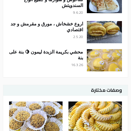
السندويتش
9.6.20
اروع خشخاش ، مورق و مقرمش و جد
اقتصادي
2.5.20
محشي بكريمة الزبدة ليمون 🍋 بنة على
بنة
16.3.26
وصفات مختارة