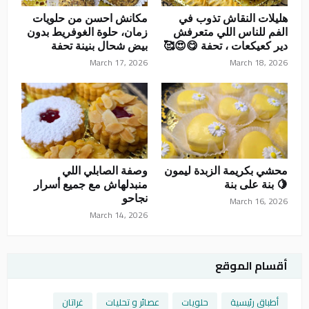
هليلات النقاش تذوب في
مكانش احسن من حلويات
الفم للناس اللي متعرفش
زمان، حلوة الغوفريط بدون
دير كعيكعات ، تحفة 😋😍🥰
بيض شحال بنينة تحفة
March 17, 2026
March 18, 2026
محشي بكريمة الزبدة ليمون
وصفة الصابلي اللي
🍋 بنة على بنة
منبدلهاش مع جميع أسرار
نجاحو
March 16, 2026
March 14, 2026
أقسام الموقع
أطباق رئيسية
حلويات
عصائر و تحليات
غراتان