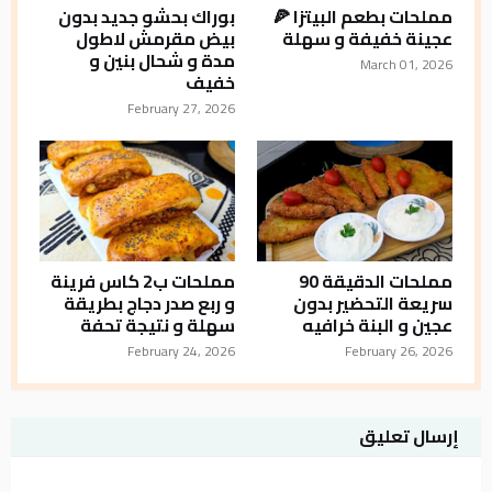
مملحات بطعم البيتزا 🍕
بوراك بحشو جديد بدون
عجينة خفيفة و سهلة
بيض مقرمش لاطول
مدة و شحال بنين و
March 01, 2026
خفيف
February 27, 2026
مملحات الدقيقة 90
مملحات ب2 كاس فرينة
سريعة التحضير بدون
و ربع صدر دجاج بطريقة
عجين و البنة خرافيه
سهلة و نتيجة تحفة
February 24, 2026
February 26, 2026
إرسال تعليق