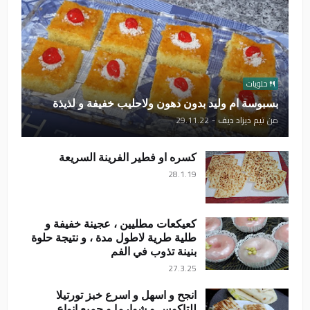
حلويات
بسبوسة ام وليد بدون دهون ولاحليب خفيفة و لذيذة
من
تيم ديزاد ديف
-
29.11.22
كسره او فطير الفرينة السريعة
28.1.19
كعيكعات مطليين ، عجينة خفيفة و
طلية طرية لاطول مدة ، و نتيجة حلوة
بنينة تذوب في الفم
27.3.25
انجح و اسهل و اسرع خبز تورتيلا
للتاكوس و شوارما و جميع انواع