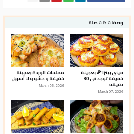
وصفات ذات صلة
ميني بيتزا 🍕 بعجينة
مملحات الوردة بعجينة
خفيفة توجد في 30
خفيفة و حشو و لا أسهل
دقيقه
March 03, 2026
March 07, 2026