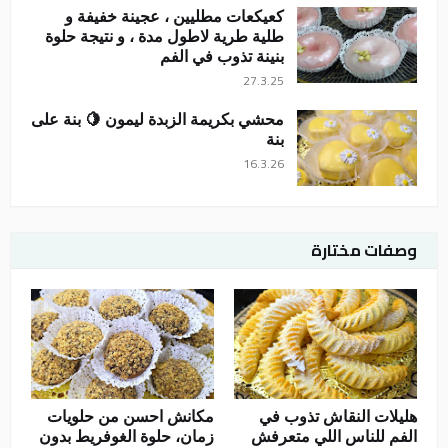
كعيكعات مطليين ، عجينة خفيفة و
طلية طرية لاطول مدة ، و نتيجة حلوة
بنينة تذوب في الفم
27.3.25
محشي بكريمة الزبدة ليمون 🍋 بنة على
بنة
16.3.26
وصفات مختارة
هليلات النقاش تذوب في
مكانش احسن من حلويات
الفم للناس اللي متعرفش
زمان، حلوة الغوفريط بدون