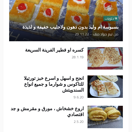
حلويات
بسبوسة ام وليد بدون دهون ولاحليب خفيفة و لذيذة
من
تيم ديزاد ديف
-
29.11.22
كسره او فطير الفرينة السريعة
28.1.19
انجح و اسهل و اسرع خبز تورتيلا
للتاكوس و شوارما و جميع انواع
السندويتش
9.6.20
اروع خشخاش ، مورق و مقرمش و جد
اقتصادي
2.5.20