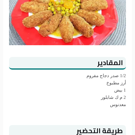
المقادير
1/2 صدر دجاج مفروم
أرز مطبوخ
1 بيض
2 م ك شابلور
معدنوس
طريقة التحضير