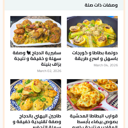
وصفات ذات صلة
دولمة بطاطا و كورجات
سفيرية الدجاج 🐔 وصفة
باسهل و اسرع طريقة
سهلة و خفيفة و نتيجة
بزاف بنينة
March 04, 2026
March 02, 2026
قوارب البطاطا المحشية
طاجين اليهني بالدجاج
بصوص بيضاء بأبسط
وصفة تقليدية خفيفة و
المقادير و نتيجة يذوبو
سهلة التحضير