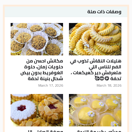
وصفات ذات صلة
هليلات النقاش تذوب في
مكانش احسن من
الفم للناس اللي
حلويات زمان، حلوة
متعرفش دير كعيكعات ،
الغوفريط بدون بيض
تحفة 😋😍🥰
شحال بنينة تحفة
March 17, 2026
March 18, 2026
محشي بكريمة الزبدة
وصفة الصابلي اللي