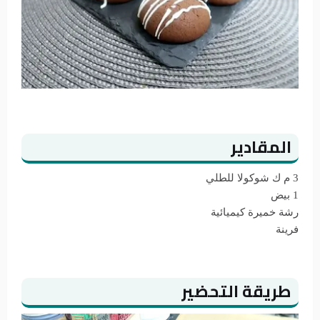
المقادير
3 م ك شوكولا للطلي
1 بيض
رشة خميرة كيميائية
فرينة
طريقة التحضير