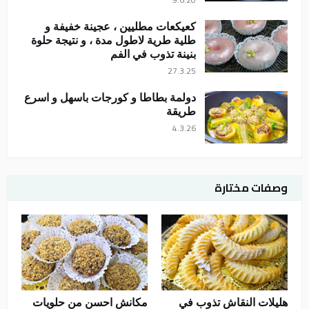
كعيكعات مطليين ، عجينة خفيفة و
طلية طرية لاطول مدة ، و نتيجة حلوة
بنينة تذوب في الفم
27.3.25
دولمة بطاطا و كورجات باسهل و اسرع
طريقة
4.3.26
وصفات مختارة
هليلات النقاش تذوب في
مكانش احسن من حلويات