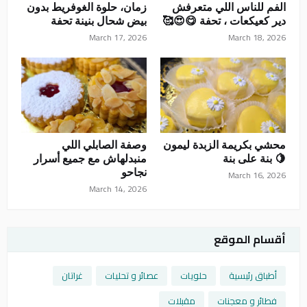
الفم للناس اللي متعرفش
زمان، حلوة الغوفريط بدون
دير كعيكعات ، تحفة 😋😍🥰
بيض شحال بنينة تحفة
March 17, 2026
March 18, 2026
محشي بكريمة الزبدة ليمون
وصفة الصابلي اللي
🍋 بنة على بنة
منبدلهاش مع جميع أسرار
نجاحو
March 16, 2026
March 14, 2026
أقسام الموقع
أطباق رئيسية
حلويات
عصائر و تحليات
غراتان
فطائر و معجنات
مقبلات