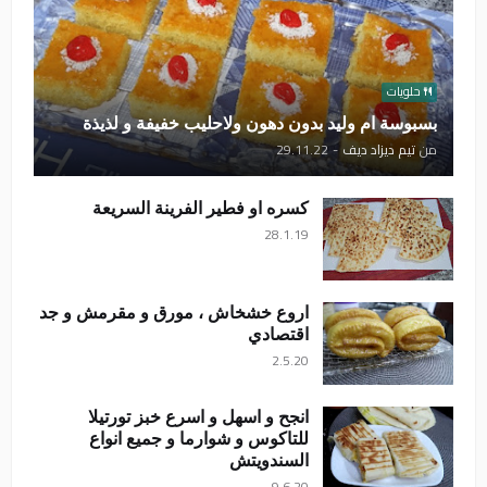
حلويات
بسبوسة ام وليد بدون دهون ولاحليب خفيفة و لذيذة
من
تيم ديزاد ديف
-
29.11.22
كسره او فطير الفرينة السريعة
28.1.19
اروع خشخاش ، مورق و مقرمش و جد
اقتصادي
2.5.20
انجح و اسهل و اسرع خبز تورتيلا
للتاكوس و شوارما و جميع انواع
السندويتش
9.6.20