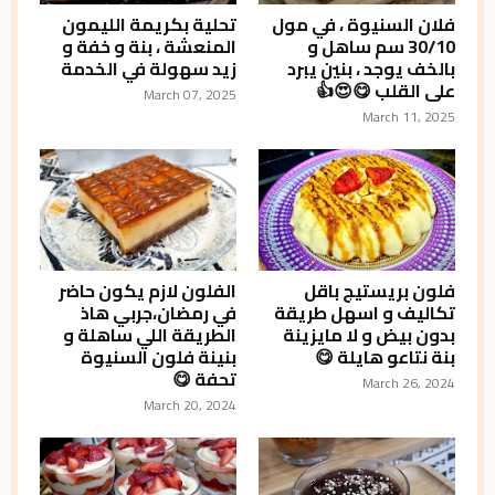
فلان السنيوة ، في مول
تحلية بكريمة الليمون
30/10 سم ساهل و
المنعشة ، بنة و خفة و
بالخف يوجد ، بنين يبرد
زيد سهولة في الخدمة
على القلب 😋😍👍
March 07, 2025
March 11, 2025
فلون بريستيج باقل
الفلون لازم يكون حاضر
تكاليف و اسهل طريقة
في رمضان،جربي هاذ
بدون بيض و لا مايزينة
الطريقة اللي ساهلة و
بنة نتاعو هايلة 😋
بنينة فلون السنيوة
تحفة 😋
March 26, 2024
March 20, 2024