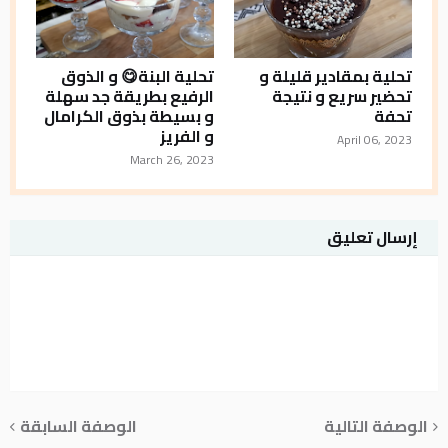
تحلية بمقادير قليلة و
تحلية البنة😋 و الذوق
تحضير سريع و نتيجة
الرفيع بطريقة جد سهلة
تحفة
و بسيطة بذوق الكرامال
و الفريز
April 06, 2023
March 26, 2023
إرسال تعليق
الوصفة التالية
الوصفة السابقة