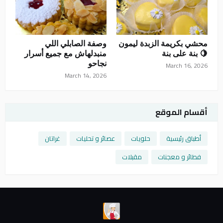
محشي بكريمة الزبدة ليمون
وصفة الصابلي اللي
🍋 بنة على بنة
منبدلهاش مع جميع أسرار
نجاحو
March 16, 2026
March 14, 2026
أقسام الموقع
أطباق رئيسية
حلويات
عصائر و تحليات
غراتان
فطائر و معجنات
مقبلات