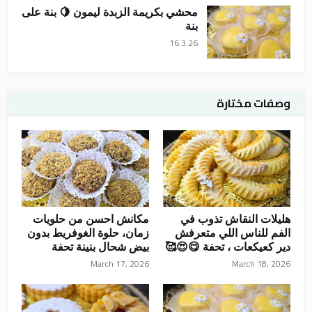
محشي بكريمة الزبدة ليمون 🍋 بنة على
بنة
16.3.26
وصفات مختارة
هليلات النقاش تذوب في
مكانش احسن من حلويات
الفم للناس اللي متعرفش
زمان، حلوة الغوفريط بدون
دير كعيكعات ، تحفة 😋😍🥰
بيض شحال بنينة تحفة
March 17, 2026
March 18, 2026