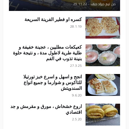
من
تيم ديزاد ديف
-
29.11.22
كسره او فطير الفرينة السريعة
28.1.19
كعيكعات مطليين ، عجينة خفيفة و
طلية طرية لاطول مدة ، و نتيجة حلوة
بنينة تذوب في الفم
27.3.25
انجح و اسهل و اسرع خبز تورتيلا
للتاكوس و شوارما و جميع انواع
السندويتش
9.6.20
اروع خشخاش ، مورق و مقرمش و جد
اقتصادي
2.5.20