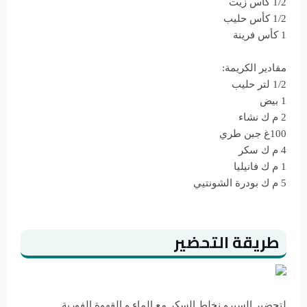
1/2 كأس زيت
1/2 كأس حليب
1 كأس فرينة
مقادير الكريمة:
1/2 لتر حليب
1 بيض
2 م ك نشاء
100غ جبن طري
4 م ك سكر
1 م ك فانيليا
5 م ك بودرة الشونتيي
طريقة التحضير
لتحضير السيرو نخلط السكر مع الماء و القهوة الفورية