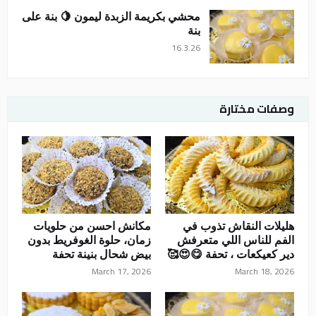
محشي بكريمة الزبدة ليمون 🍋 بنة على
بنة
16.3.26
وصفات مختارة
هليلات النقاش تذوب في
مكانش احسن من حلويات
الفم للناس اللي متعرفش
زمان، حلوة الغوفريط بدون
دير كعيكعات ، تحفة 😋😍🥰
بيض شحال بنينة تحفة
March 17, 2026
March 18, 2026