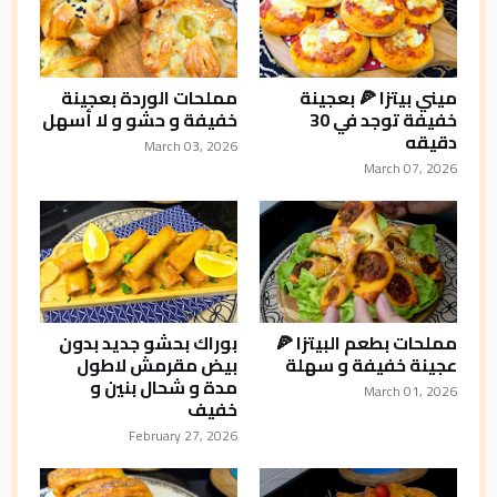
ميني بيتزا 🍕 بعجينة
مملحات الوردة بعجينة
خفيفة توجد في 30
خفيفة و حشو و لا أسهل
دقيقه
March 03, 2026
March 07, 2026
مملحات بطعم البيتزا 🍕
بوراك بحشو جديد بدون
عجينة خفيفة و سهلة
بيض مقرمش لاطول
مدة و شحال بنين و
March 01, 2026
خفيف
February 27, 2026