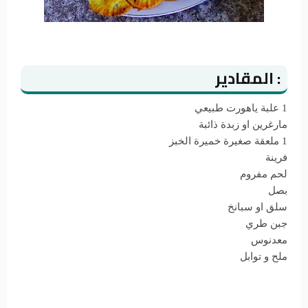
: المقادير
1 علبة ياهورت طبيعي
مارغرين او زبدة ذائبة
1 ملعقة صغيرة خميرة الخبز
فرينة
لحم مفروم
بصل
سلق او سبانخ
جبن طري
معدنوس
ملح و توابل