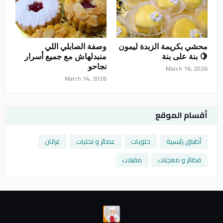
محشي بكريمة الزبدة ليمون
وصفة الصابلي اللي
🍋 بنة على بنة
منبدلهاش مع جميع أسرار
نجاحو
March 16, 2026
March 14, 2026
أقسام الموقع
أطباق رئيسية
حلويات
عصائر و تحليات
غراتان
فطائر و معجنات
مقبلات