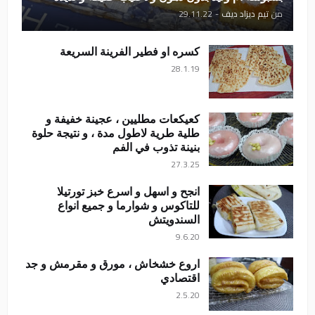
من
تيم ديزاد ديف
-
29.11.22
كسره او فطير الفرينة السريعة
28.1.19
كعيكعات مطليين ، عجينة خفيفة و
طلية طرية لاطول مدة ، و نتيجة حلوة
بنينة تذوب في الفم
27.3.25
انجح و اسهل و اسرع خبز تورتيلا
للتاكوس و شوارما و جميع انواع
السندويتش
9.6.20
اروع خشخاش ، مورق و مقرمش و جد
اقتصادي
2.5.20