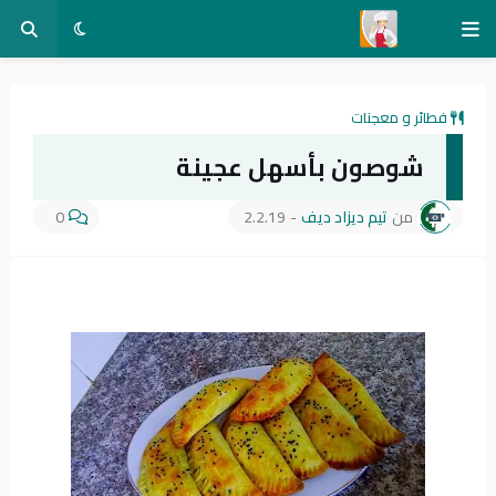
فطائر و معجنات
شوصون بأسهل عجينة
من
تيم ديزاد ديف
-
2.2.19
0