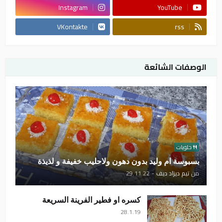
Instagram
YouTube
VKontakte
rss
الوصفات الشائعة
حلويات
بسبوسة ام وليد بدون دهون ولاحليب خفيفة و لذيذة
من
تيم ديزاد ديف
-
29.11.22
كسره او فطير الفرينة السريعة
28.1.19