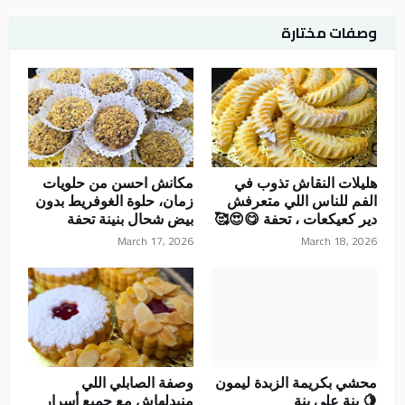
وصفات مختارة
هليلات النقاش تذوب في
مكانش احسن من حلويات
الفم للناس اللي متعرفش
زمان، حلوة الغوفريط بدون
دير كعيكعات ، تحفة 😋😍🥰
بيض شحال بنينة تحفة
March 17, 2026
March 18, 2026
محشي بكريمة الزبدة ليمون
وصفة الصابلي اللي
🍋 بنة على بنة
منبدلهاش مع جميع أسرار