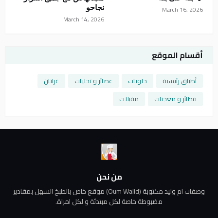
نجاحو
March 16, 2026
March 14, 2026
أقسام الموقع
أطباق رئيسية
حلويات
عصائر و تحليات
غراتان
فطائر و معجنات
مقبلات
من نحن
وصفات ام وليد مكتوبة (Oum Walid) موقع خاص بالطبخ السهل بمقادير
مضبوطة خاصة لكل مبتدئة و لكل امراة.