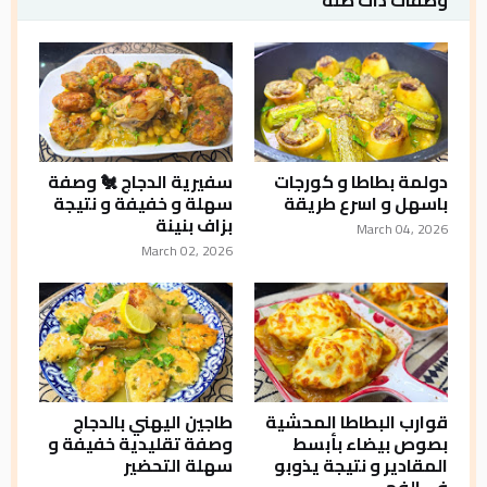
وصفات ذات صلة
دولمة بطاطا و كورجات
سفيرية الدجاج 🐔 وصفة
باسهل و اسرع طريقة
سهلة و خفيفة و نتيجة
بزاف بنينة
March 04, 2026
March 02, 2026
قوارب البطاطا المحشية
طاجين اليهني بالدجاج
بصوص بيضاء بأبسط
وصفة تقليدية خفيفة و
المقادير و نتيجة يذوبو
سهلة التحضير